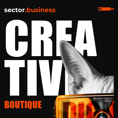
s
e
c
t
o
r
.
b
u
s
i
n
e
s
s
CREA
TIVE
BOUTIQUE